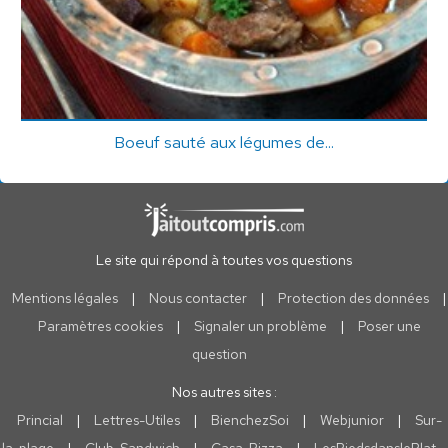
Boeuf sauté aux légumes de...
Le site qui répond à toutes vos questions
Mentions légales
|
Nous contacter
|
Protection des données
|
Paramètres cookies
|
Signaler un problème
|
Poser une
question
Nos autres sites :
Princial
|
Lettres-Utiles
|
BienchezSoi
|
Webjunior
|
Sur-
la-plage
|
Club-Sandwich
|
Casa-Pizza
|
LesPiedsdanslePlat