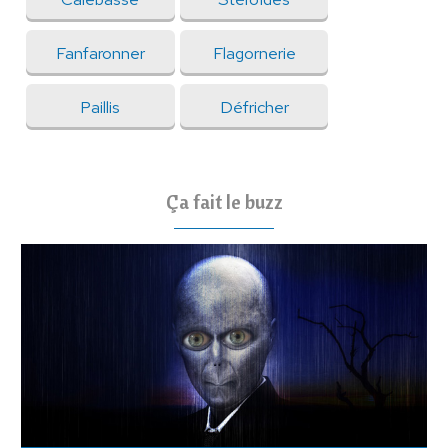
Fanfaronner
Flagornerie
Paillis
Défricher
Ça fait le buzz