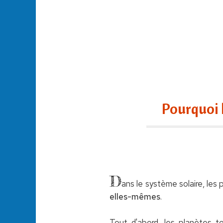
Pourquoi 
D
ans le système solaire, les 
elles-mêmes
.
Tout d'abord, les planètes t