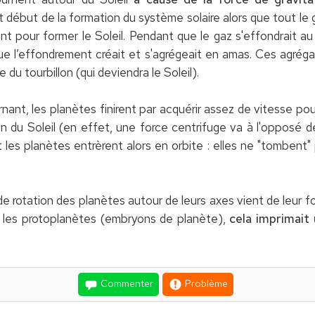
 début de la formation du système solaire alors que tout le g
t pour former le Soleil. Pendant que le gaz s'effondrait au 
 que l’effondrement créait et s'agrégeait en amas. Ces agréga
du tourbillon (qui deviendra le Soleil).
rnant, les planètes finirent par acquérir assez de vitesse po
n du Soleil (en effet, une force centrifuge va à l'opposé de
et les planètes entrèrent alors en orbite : elles ne "tombent"
de rotation des planètes autour de leurs axes vient de leur f
t les protoplanètes (embryons de planète),
cela imprimait
Commenter
Problème