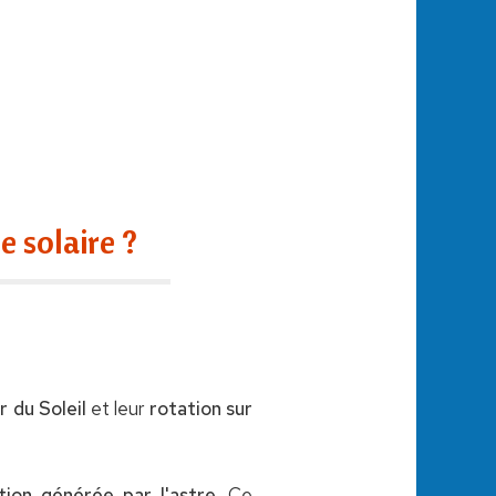
 solaire ?
r du Soleil
et leur
rotation sur
tion générée par l'astre
. Ce