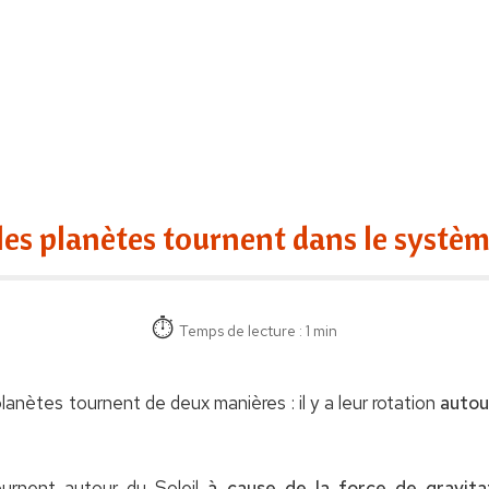
les planètes tournent dans le système
Temps de lecture : 1 min
planètes tournent de deux manières : il y a leur rotation
autou
ournent autour du Soleil
à cause de la force de gravita