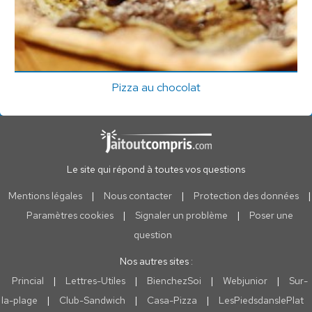
Pizza au chocolat
Le site qui répond à toutes vos questions
Mentions légales
|
Nous contacter
|
Protection des données
|
Paramètres cookies
|
Signaler un problème
|
Poser une
question
Nos autres sites :
Princial
|
Lettres-Utiles
|
BienchezSoi
|
Webjunior
|
Sur-
la-plage
|
Club-Sandwich
|
Casa-Pizza
|
LesPiedsdanslePlat