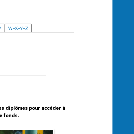
V
W-X-Y-Z
les diplômes pour accéder à
e fonds.