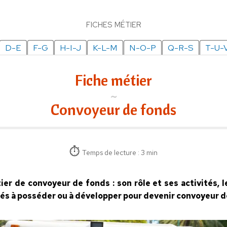
FICHES MÉTIER
D-E
F-G
H-I-J
K-L-M
N-O-P
Q-R-S
T-U-
Fiche métier
Convoyeur de fonds
Temps de lecture : 3 min
tier de convoyeur de fonds : son rôle et ses activités, 
ités à posséder ou à développer pour devenir convoyeur d