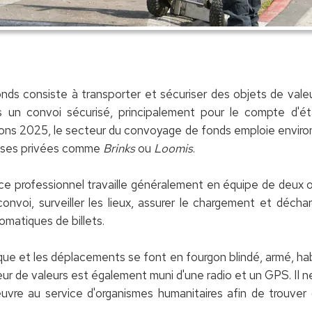
ds consiste à transporter et sécuriser des objets de val
ans un convoi sécurisé, principalement pour le compte d'é
ons 2025, le secteur du convoyage de fonds emploie envir
rises privées comme
Brinks
ou
Loomis
.
ce professionnel travaille généralement en équipe de deux 
convoi, surveiller les lieux, assurer le chargement et déc
omatiques de billets.
sque et les déplacements se font en fourgon blindé, armé, hab
eur de valeurs est également muni d'une radio et un GPS. Il 
 œuvre au service d'organismes humanitaires afin de trouver 