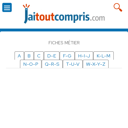
FICHES MÉTIER
A
B
C
D-E
F-G
H-I-J
K-L-M
N-O-P
Q-R-S
T-U-V
W-X-Y-Z