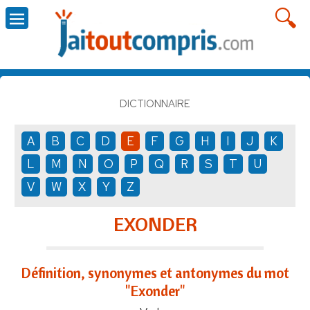
DICTIONNAIRE
A
B
C
D
E
F
G
H
I
J
K
L
M
N
O
P
Q
R
S
T
U
V
W
X
Y
Z
EXONDER
Définition, synonymes et antonymes du mot
"Exonder"