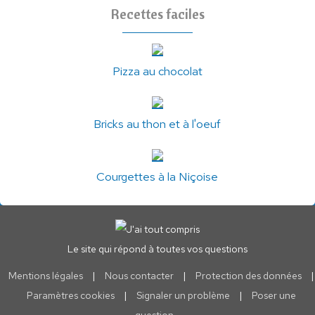
Recettes faciles
Pizza au chocolat
Bricks au thon et à l'oeuf
Courgettes à la Niçoise
Le site qui répond à toutes vos questions
Mentions légales
|
Nous contacter
|
Protection des données
|
Paramètres cookies
|
Signaler un problème
|
Poser une