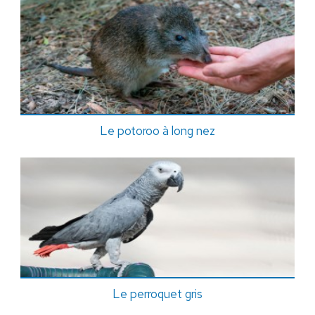
Le potoroo à long nez
Le perroquet gris