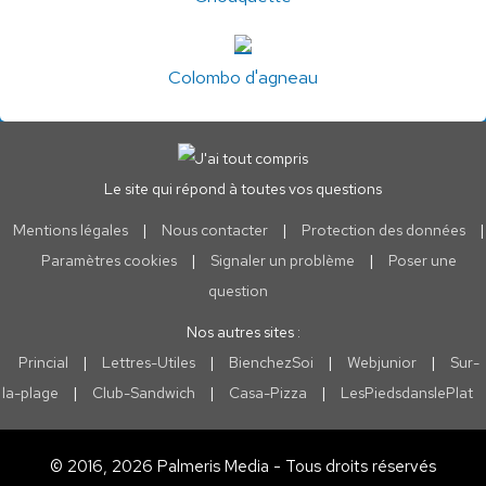
Colombo d'agneau
Le site qui répond à toutes vos questions
Mentions légales
|
Nous contacter
|
Protection des données
|
Paramètres cookies
|
Signaler un problème
|
Poser une
question
Nos autres sites :
Princial
|
Lettres-Utiles
|
BienchezSoi
|
Webjunior
|
Sur-
la-plage
|
Club-Sandwich
|
Casa-Pizza
|
LesPiedsdanslePlat
© 2016, 2026 Palmeris Media - Tous droits réservés