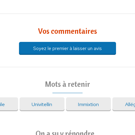
Vos commentaires
Soyez le premier à laisser un avis
Mots à retenir
ile
Univitellin
Immixtion
Allé
On a su y répondre...