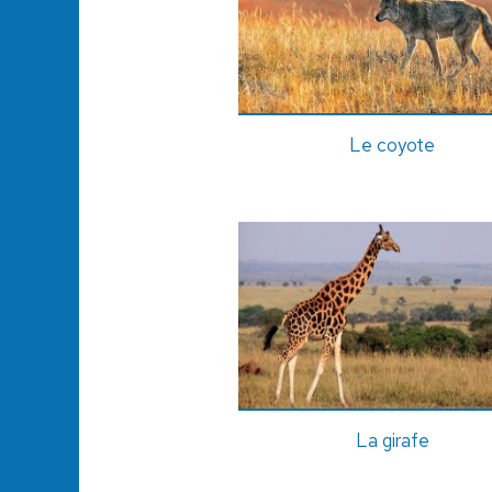
Le coyote
La girafe