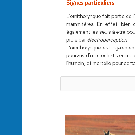
Signes particuliers
L’ornithorynque fait partie de 
mammifères. En effet, bien q
également les seuls à être pou
proie par
électroperception
.
L’ornithorynque est égaleme
pourvus d’un crochet venimeux
l’humain, et mortelle pour cert