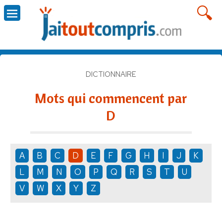
DICTIONNAIRE
Mots qui commencent par
D
A
B
C
D
E
F
G
H
I
J
K
L
M
N
O
P
Q
R
S
T
U
V
W
X
Y
Z