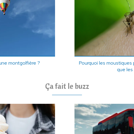
ne montgolfière ?
Pourquoi les moustiques 
que les
Ça fait le buzz