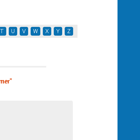
T
U
V
W
X
Y
Z
mer"