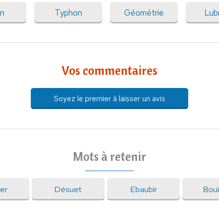
on
Typhon
Géométrie
Lub
Vos commentaires
Soyez le premier à laisser un avis
Mots à retenir
ner
Désuet
Ebaubir
Boui