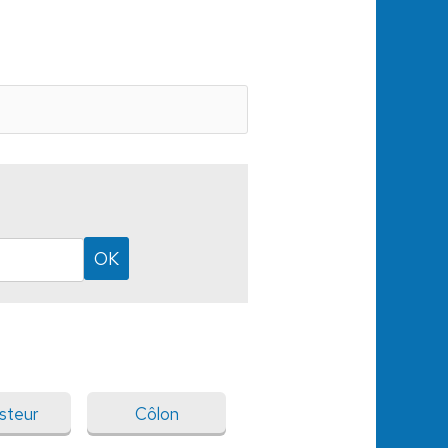
steur
Côlon