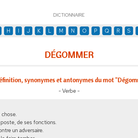
DICTIONNAIRE
H
I
J
K
L
M
N
O
P
Q
R
S
DÉGOMMER
éfinition, synonymes et antonymes du mot "Dégom
- Verbe -
e chose.
poste, de ses fonctions.
ontre un adversaire.