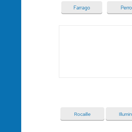
Farrago
Perr
Rocaille
Illumi