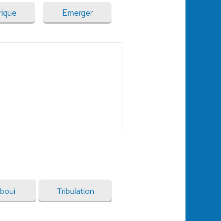
rique
Emerger
boui
Tribulation