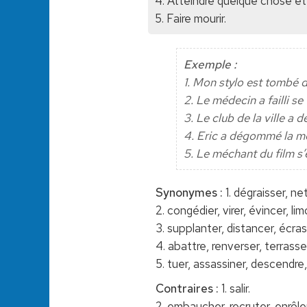
4. Atteindre quelque chose et 
5. Faire mourir.
Exemple :
1. Mon stylo est tombé
2. Le médecin a failli se
3. Le club de la ville a
4. Eric a dégommé la mo
5. Le méchant du film s’
Synonymes :
1. dégraisser, ne
2. congédier, virer, évincer, li
3. supplanter, distancer, écras
4. abattre, renverser, terrasse
5. tuer, assassiner, descendre, 
Contraires :
1. salir.
2. embaucher, recruter, enrôle