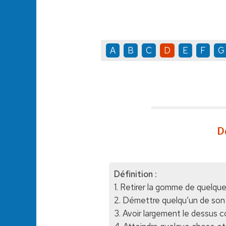
A
B
C
D
E
F
G
D
Définition :
1. Retirer la gomme de quelqu
2. Démettre quelqu’un de son 
3. Avoir largement le dessus c