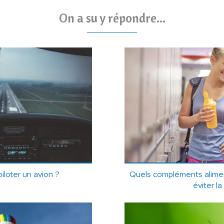
On a su y répondre...
iloter un avion ?
Quels compléments aliment
éviter la