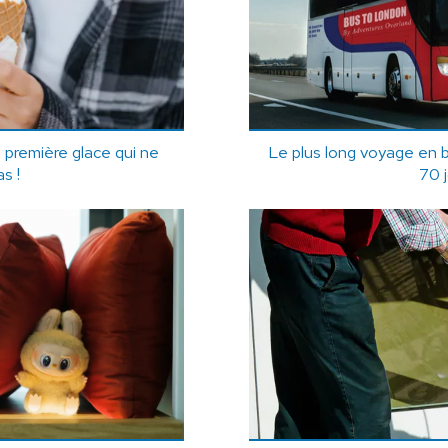
 première glace qui ne
Le plus long voyage en 
s !
70 