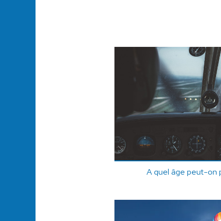
A quel âge peut-on p