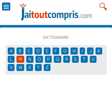
DICTIONNAIRE
A
B
C
D
E
F
G
H
I
J
K
L
M
N
O
P
Q
R
S
T
U
V
W
X
Y
Z