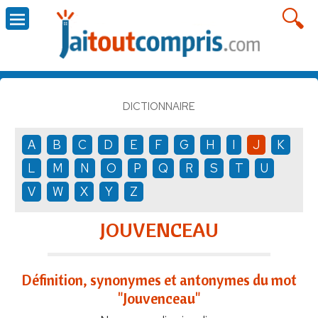
DICTIONNAIRE
A
B
C
D
E
F
G
H
I
J
K
L
M
N
O
P
Q
R
S
T
U
V
W
X
Y
Z
JOUVENCEAU
Définition, synonymes et antonymes du mot
"Jouvenceau"