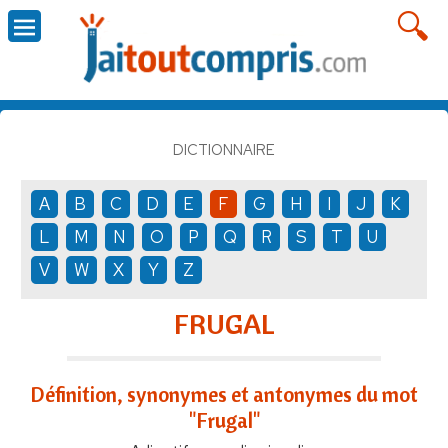
DICTIONNAIRE
A
B
C
D
E
F
G
H
I
J
K
L
M
N
O
P
Q
R
S
T
U
V
W
X
Y
Z
FRUGAL
Définition, synonymes et antonymes du mot
"Frugal"