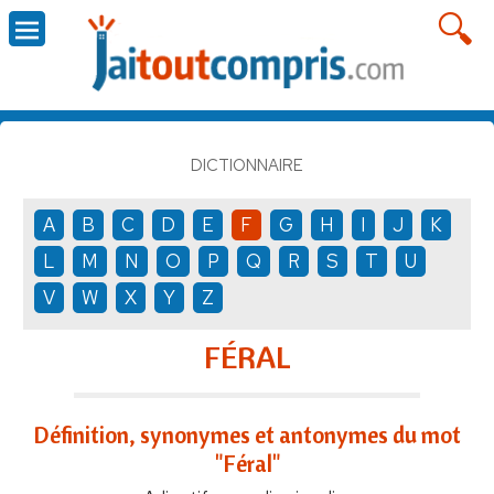
DICTIONNAIRE
A
B
C
D
E
F
G
H
I
J
K
L
M
N
O
P
Q
R
S
T
U
V
W
X
Y
Z
FÉRAL
Définition, synonymes et antonymes du mot
"Féral"