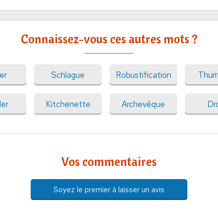
Connaissez-vous ces autres mots ?
er
Schlague
Robustification
Thuri
ler
Kitchenette
Archevêque
Dr
Vos commentaires
Soyez le premier à laisser un avis