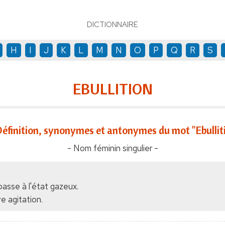
DICTIONNAIRE
H
I
J
K
L
M
N
O
P
Q
R
S
EBULLITION
éfinition, synonymes et antonymes du mot "Ebullit
- Nom féminin singulier -
passe à l'état gazeux.
e agitation.