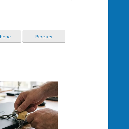
phone
Procurer