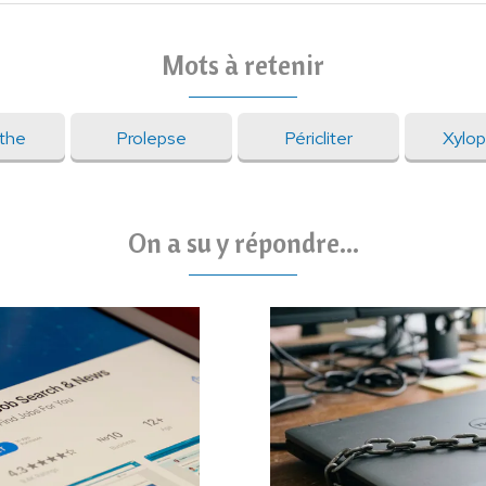
Mots à retenir
nthe
Prolepse
Péricliter
Xylo
On a su y répondre...