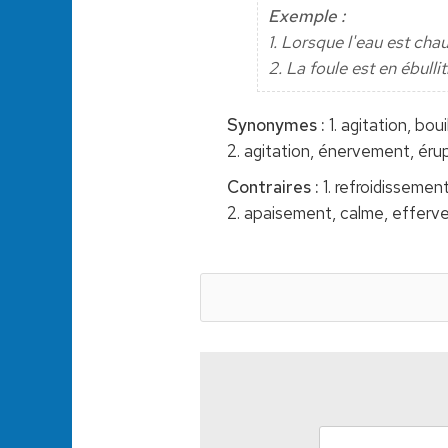
Exemple :
1. Lorsque l'eau est chau
2. La foule est en ébulli
Synonymes :
1. agitation, bo
2. agitation, énervement, érup
Contraires :
1. refroidissemen
2. apaisement, calme, efferve