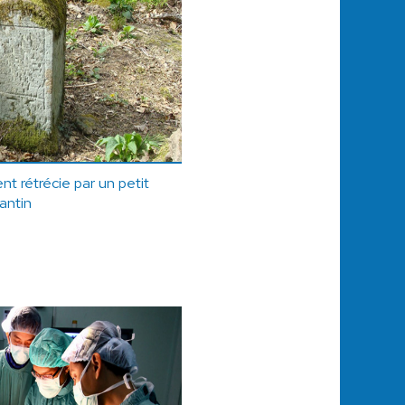
t rétrécie par un petit
santin