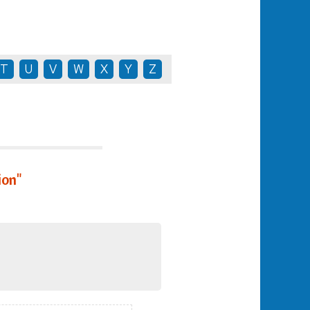
T
U
V
W
X
Y
Z
ion"