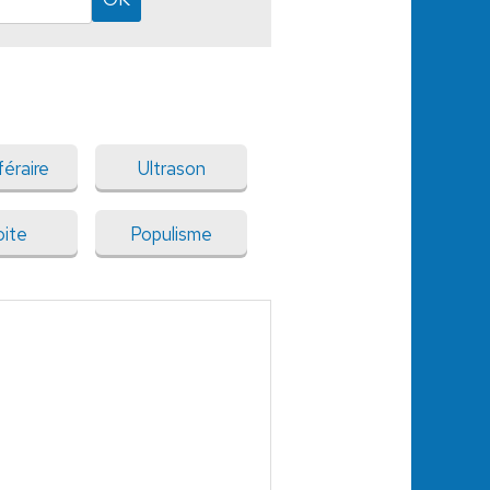
féraire
Ultrason
oite
Populisme