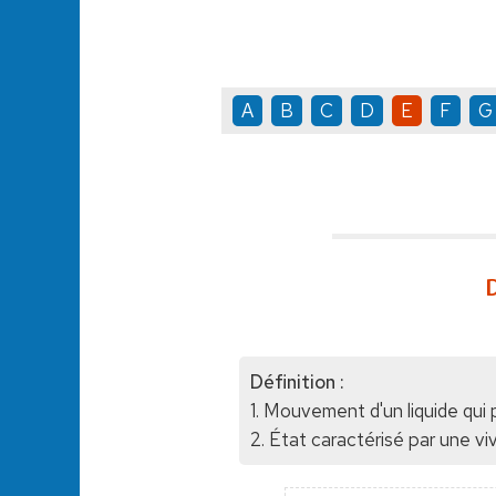
A
B
C
D
E
F
G
D
Définition :
1. Mouvement d'un liquide qui 
2. État caractérisé par une viv