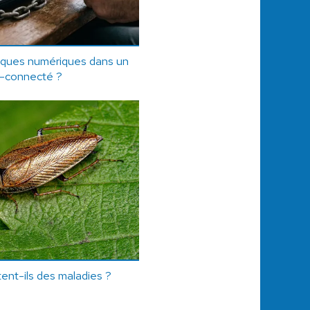
isques numériques dans un
a-connecté ?
ent-ils des maladies ?