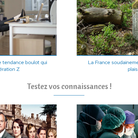
le tendance boulot qui
La France soudainemen
ération Z
plai
Testez vos connaissances !