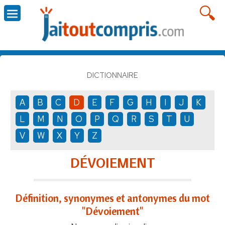
DICTIONNAIRE
A
B
C
D
E
F
G
H
I
J
K
L
M
N
O
P
Q
R
S
T
U
V
W
X
Y
Z
DÉVOIEMENT
Définition, synonymes et antonymes du mot
"Dévoiement"