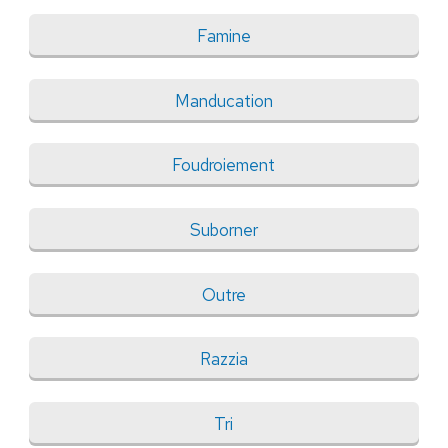
Famine
Manducation
Foudroiement
Suborner
Outre
Razzia
Tri