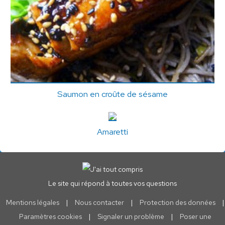
Saumon en croûte de sésame
Amaretti
Le site qui répond à toutes vos questions
Mentions légales
|
Nous contacter
|
Protection des données
|
Paramètres cookies
|
Signaler un problème
|
Poser une