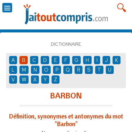
DICTIONNAIRE
A
B
C
D
E
F
G
H
I
J
K
L
M
N
O
P
Q
R
S
T
U
V
W
X
Y
Z
BARBON
Définition, synonymes et antonymes du mot
"Barbon"