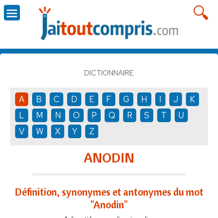
DICTIONNAIRE
A
B
C
D
E
F
G
H
I
J
K
L
M
N
O
P
Q
R
S
T
U
V
W
X
Y
Z
ANODIN
Définition, synonymes et antonymes du mot
"Anodin"