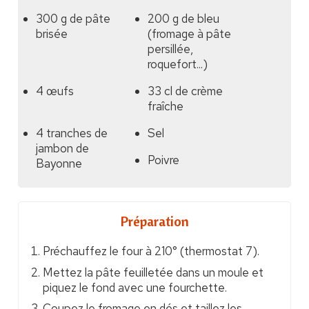
300 g de pâte
200 g de bleu
brisée
(fromage à pâte
persillée,
roquefort...)
4 œufs
33 cl de crème
fraîche
4 tranches de
Sel
jambon de
Poivre
Bayonne
Préparation
Préchauffez le four à 210° (thermostat 7).
Mettez la pâte feuilletée dans un moule et
piquez le fond avec une fourchette.
Coupez le fromage en dés et taillez les