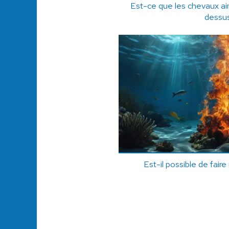
Est-ce que les chevaux ai
dessu
Est-il possible de faire