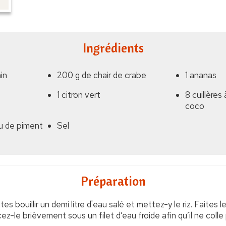
Ingrédients
ain
200 g de chair de crabe
1 ananas
1 citron vert
8 cuillères
coco
u de piment
Sel
Préparation
es bouillir un demi litre d'eau salé et mettez-y le riz. Faites l
ez-le brièvement sous un filet d’eau froide afin qu’il ne colle