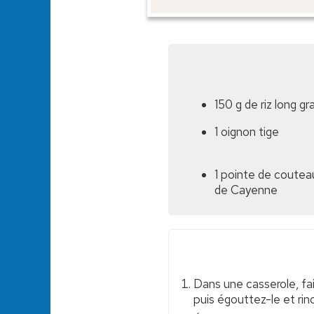
150 g de riz long gr
1 oignon tige
1 pointe de coutea
de Cayenne
Dans une casserole, fait
puis égouttez-le et rinc