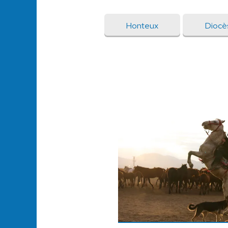
Honteux
Diocè