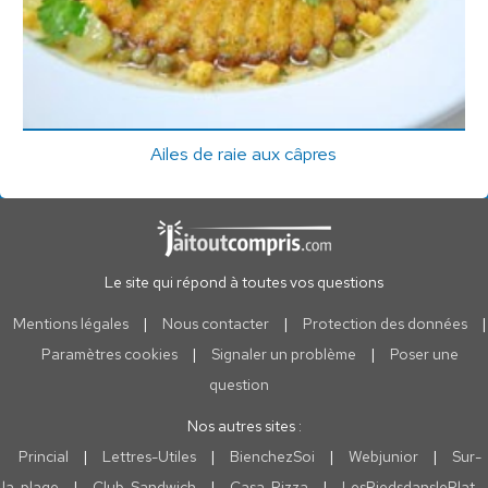
Ailes de raie aux câpres
Le site qui répond à toutes vos questions
Mentions légales
|
Nous contacter
|
Protection des données
|
Paramètres cookies
|
Signaler un problème
|
Poser une
question
Nos autres sites :
Princial
|
Lettres-Utiles
|
BienchezSoi
|
Webjunior
|
Sur-
la-plage
|
Club-Sandwich
|
Casa-Pizza
|
LesPiedsdanslePlat