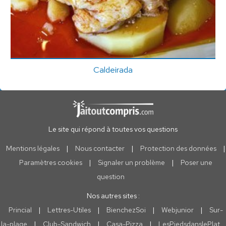
Caldeirada
Le site qui répond à toutes vos questions
Mentions légales
|
Nous contacter
|
Protection des données
|
Paramètres cookies
|
Signaler un problème
|
Poser une
question
Nos autres sites :
Princial
|
Lettres-Utiles
|
BienchezSoi
|
Webjunior
|
Sur-
la-plage
|
Club-Sandwich
|
Casa-Pizza
|
LesPiedsdanslePlat