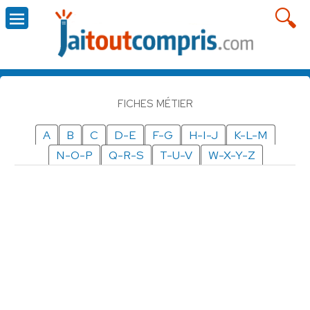
FICHES MÉTIER
A
B
C
D-E
F-G
H-I-J
K-L-M
N-O-P
Q-R-S
T-U-V
W-X-Y-Z