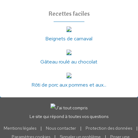
Recettes faciles
Beignets de carnaval
Gâteau roulé au chocolat
Rôti de porc aux pommes et aux...
Le site qui répond à toutes vos questions
Mentions légales
|
Nous contacter
|
Protection des données
|
Paramètres cookies
|
Signaler un problème
|
Poser une