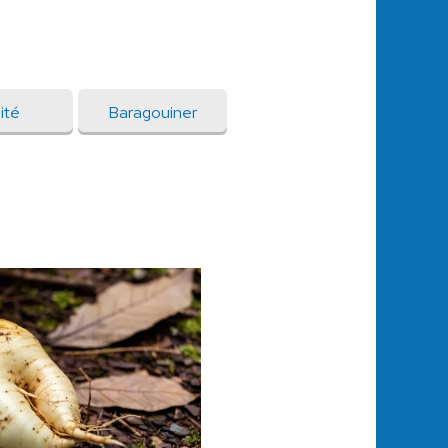
ité
Baragouiner