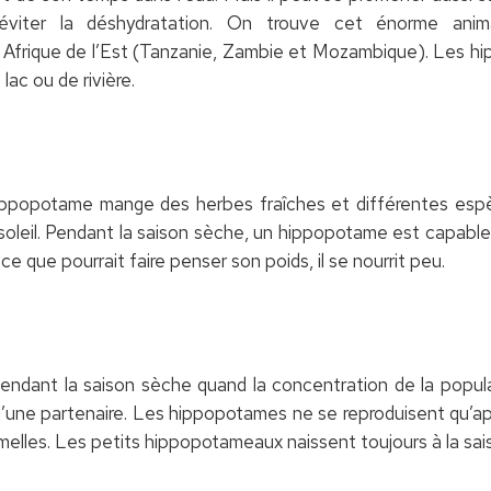
’éviter la déshydratation. On trouve cet énorme anim
Afrique de l’Est (Tanzanie, Zambie et Mozambique). Les h
 lac ou de rivière.
hippopotame mange des herbes fraîches et différentes espè
 soleil. Pendant la saison sèche, un hippopotame est capab
 que pourrait faire penser son poids, il se nourrit peu.
ndant la saison sèche quand la concentration de la popula
d’une partenaire. Les hippopotames ne se reproduisent qu’apr
melles. Les petits hippopotameaux naissent toujours à la sai