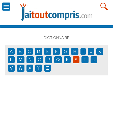
DICTIONNAIRE
A
B
C
D
E
F
G
H
I
J
K
L
M
N
O
P
Q
R
S
T
U
V
W
X
Y
Z