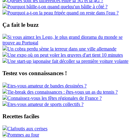
Quelles sont les différences entre la 5G et la 4G ?
Pourquoi bâille-t-on quand quelqu'un bâille à côté ?
Pourquoi a-t-on la peau fripée quand on reste dans l'eau ?
Ça fait le buzz
Si vous aimez les Lego, le plus grand diorama du monde se
trouve au Portugal
Un cobra perdu sème la terreur dans une ville allemande
Une expo où on peut voler les œuvres d'art tient 10 minutes
Une start-up japonaise fait décoller sa première voiture volante
Testez vos connaissances !
Etes-vous amateur de bandes dessinées ?
Tie-break des connaissances : êtes-vous un as du tennis ?
Connaissez-vous les fêtes régionales de France ?
Etes-vous amateur de sports collectifs ?
Recettes faciles
Clafoutis aux cerises
Pommes au four