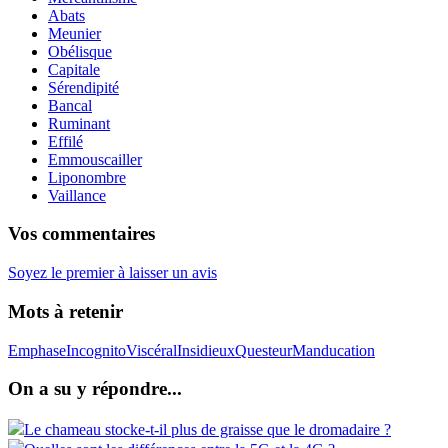
Abats
Meunier
Obélisque
Capitale
Sérendipité
Bancal
Ruminant
Effilé
Emmouscailler
Liponombre
Vaillance
Vos commentaires
Soyez le premier à laisser un avis
Mots à retenir
Emphase
Incognito
Viscéral
Insidieux
Questeur
Manducation
On a su y répondre...
Le chameau stocke-t-il plus de graisse que le dromadaire ?