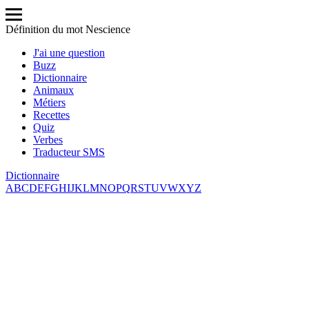
Définition du mot Nescience
J'ai une question
Buzz
Dictionnaire
Animaux
Métiers
Recettes
Quiz
Verbes
Traducteur SMS
Dictionnaire
A
B
C
D
E
F
G
H
I
J
K
L
M
N
O
P
Q
R
S
T
U
V
W
X
Y
Z