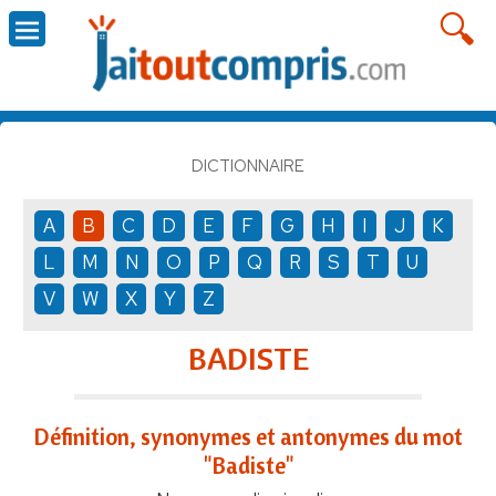
DICTIONNAIRE
A
B
C
D
E
F
G
H
I
J
K
L
M
N
O
P
Q
R
S
T
U
V
W
X
Y
Z
BADISTE
Définition, synonymes et antonymes du mot
"Badiste"