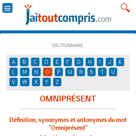
DICTIONNAIRE
A
B
C
D
E
F
G
H
I
J
K
L
M
N
O
P
Q
R
S
T
U
V
W
X
Y
Z
OMNIPRÉSENT
Définition, synonymes et antonymes du mot
"Omniprésent"