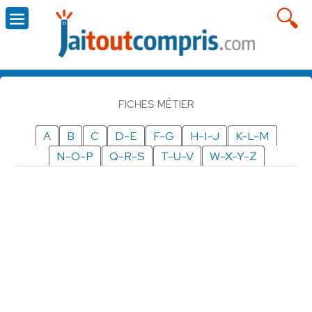
FICHES MÉTIER
A
B
C
D-E
F-G
H-I-J
K-L-M
N-O-P
Q-R-S
T-U-V
W-X-Y-Z