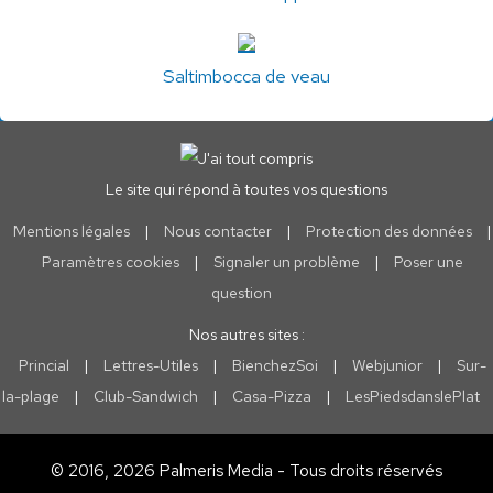
Saltimbocca de veau
Le site qui répond à toutes vos questions
Mentions légales
|
Nous contacter
|
Protection des données
|
Paramètres cookies
|
Signaler un problème
|
Poser une
question
Nos autres sites :
Princial
|
Lettres-Utiles
|
BienchezSoi
|
Webjunior
|
Sur-
la-plage
|
Club-Sandwich
|
Casa-Pizza
|
LesPiedsdanslePlat
© 2016, 2026 Palmeris Media - Tous droits réservés