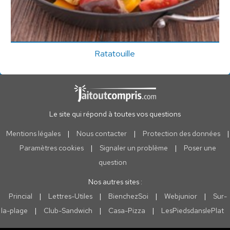
Ratatouille
Le site qui répond à toutes vos questions
Mentions légales
|
Nous contacter
|
Protection des données
|
Paramètres cookies
|
Signaler un problème
|
Poser une
question
Nos autres sites :
Princial
|
Lettres-Utiles
|
BienchezSoi
|
Webjunior
|
Sur-
la-plage
|
Club-Sandwich
|
Casa-Pizza
|
LesPiedsdanslePlat