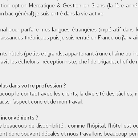
ation option Mercatique & Gestion en 3 ans (la 1ère ann
bac général) je suis entré dans la vie active.
nal pour parfaire mes langues étrangères (impératif dans le
issances théoriques puis je suis rentré en France où j’ai vr
rents hôtels (petits et grands, appartenant à une chaîne ou i
ravit les échelons : réceptionniste, chef de brigade, chef de 
plus dans votre profession ?
coup le contact avec les clients, la diversité des tâches, 
ussi l’aspect concret de mon travail.
 inconvénients ?
 beaucoup de disponibilité : comme l’hôpital, l’hôtel est o
 sont donc souvent décalés et nous travaillons beaucoup pen