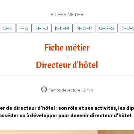
FICHES MÉTIER
D-E
F-G
H-I-J
K-L-M
N-O-P
Q-R-S
T-U-
Fiche métier
Directeur d'hôtel
Temps de lecture : 2 min
er de directeur d'hôtel : son rôle et ses activités, les 
posséder ou à développer pour devenir directeur d'hôtel.