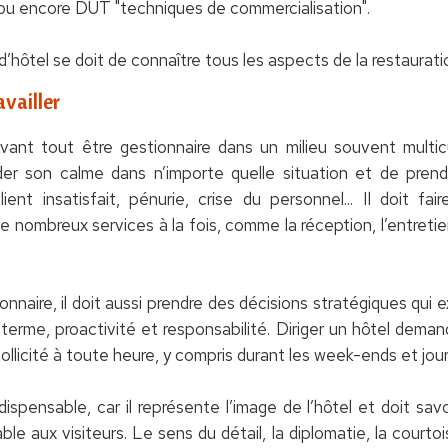
 ou encore DUT "techniques de commercialisation".
d’hôtel se doit de connaître tous les aspects de la restaurat
vailler
avant tout être gestionnaire dans un milieu souvent multic
der son calme dans n’importe quelle situation et de prend
ient insatisfait, pénurie, crise du personnel... Il doit f
 de nombreux services à la fois, comme la réception, l’entreti
onnaire, il doit aussi prendre des décisions stratégiques qui
g terme, proactivité et responsabilité. Diriger un hôtel dema
sollicité à toute heure, y compris durant les week-ends et jour
ndispensable, car il représente l’image de l’hôtel et doit sa
e aux visiteurs. Le sens du détail, la diplomatie, la courtoi