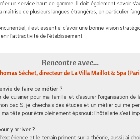
créer un service haut de gamme. Il doit également savoir s’
a maîtrise de plusieurs langues étrangères, en particulier l’angl
ncurrentiel, il est essentiel d’avoir une bonne vision stratég
nir l’attractivité de l’établissement.
Rencontre avec...
homas Séchet
, directeur de La Villa Maillot & Spa (Pari
nvie de faire ce métier ?
une de cuisiner pour ma famille et d’assurer l’organisation d
on bac S, je cherchais des études et un métier qui me perm
ma tête pour être pleinement épanoui : l’hôtellerie s’est im
our y arriver ?
l’expérience et le terrain priment sur la théorie, aussi j’ai c