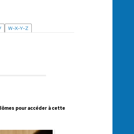
V
W-X-Y-Z
diplômes pour accéder à cette