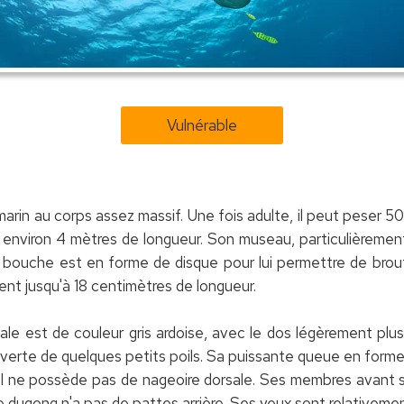
Vulnérable
in au corps assez massif. Une fois adulte, il peut peser 500 
 environ 4 mètres de longueur. Son museau, particulièremen
a bouche est en forme de disque pour lui permettre de brou
rent jusqu'à 18 centimètres de longueur.
le est de couleur gris ardoise, avec le dos légèrement plu
uverte de quelques petits poils. Sa puissante queue en forme 
s. Il ne possède pas de nageoire dorsale. Ses membres avant
 dugong n'a pas de pattes arrière. Ses yeux sont relativement