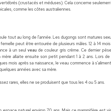
s vertébrés (crustacés et méduses). Cela concerne seulement
icales, comme les côtes australiennes.
ule tout au long de l'année. Les dugongs sont matures sexu
emelle peut être entourée de plusieurs mâles. 12 à 14 mois 
sance à un seul
veau
de couleur gris crème. Ce dernier pès
a mère allaite ensuite son petit pendant 1 à 2 ans. Lors d
lques mois après sa naissance, le veau commence à s'alimen
e quelques années avec sa mère.
sez rares, elles ne se produisent que tous les 4 ou 5 ans.
 espace naturel environ 70 ans. Mais ce mammifère est vic