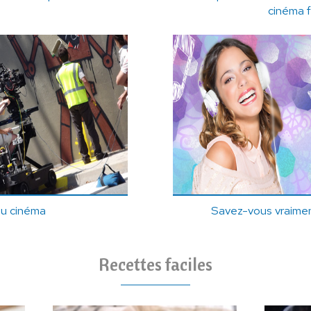
cinéma f
du cinéma
Savez-vous vraiment
Recettes faciles