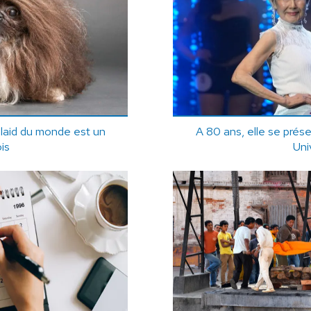
 laid du monde est un
A 80 ans, elle se prése
is
Uni