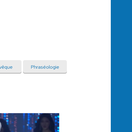
vêque
Phraséologie