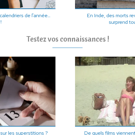
alendriers de l'année...
En Inde, des morts rev
!
surprend to
Testez vos connaissances !
ur les superstitions ?
De quels films viennent