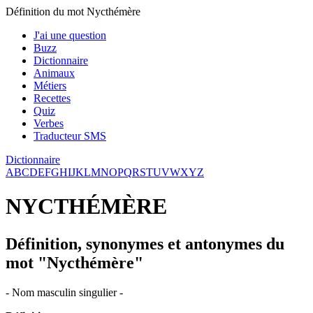
Définition du mot Nycthémère
J'ai une question
Buzz
Dictionnaire
Animaux
Métiers
Recettes
Quiz
Verbes
Traducteur SMS
Dictionnaire
A
B
C
D
E
F
G
H
I
J
K
L
M
N
O
P
Q
R
S
T
U
V
W
X
Y
Z
NYCTHÉMÈRE
Définition, synonymes et antonymes du
mot "Nycthémère"
- Nom masculin singulier -