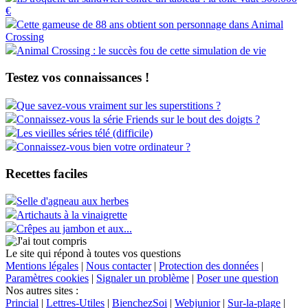
€
Cette gameuse de 88 ans obtient son personnage dans Animal
Crossing
Animal Crossing : le succès fou de cette simulation de vie
Testez vos connaissances !
Que savez-vous vraiment sur les superstitions ?
Connaissez-vous la série Friends sur le bout des doigts ?
Les vieilles séries télé (difficile)
Connaissez-vous bien votre ordinateur ?
Recettes faciles
Selle d'agneau aux herbes
Artichauts à la vinaigrette
Crêpes au jambon et aux...
Le site qui répond à toutes vos questions
Mentions légales
|
Nous contacter
|
Protection des données
|
Paramètres cookies
|
Signaler un problème
|
Poser une question
Nos autres sites :
Princial
|
Lettres-Utiles
|
BienchezSoi
|
Webjunior
|
Sur-la-plage
|