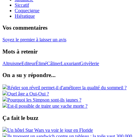
Siccatif
Coquecigrue
Hiératique
Vos commentaires
Soyez le premier à laisser un avis
Mots à retenir
Altruisme
Editeur
Élimé
Câliner
Luxuriant
Grivèlerie
On a su y répondre...
Régler son réveil permet-il d'améliorer la qualité du sommeil ?
Quel âge a Oui-Oui ?
Pourquoi les Simpson sont-ils jaunes ?
Est-il possible de traire une vache morte ?
Ça fait le buzz
Un hôtel Star Wars va voir le jour en Floride
Ils troquent un sandwich contre un tableau : la toile vaut 300.000