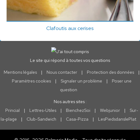
Clafoutis aux cerises
Le site qui répond à toutes vos questions
Mentions légales
|
Nous contacter
|
Protection des données
|
Paramètres cookies
|
Signaler un problème
|
Poser une
question
Nos autres sites :
Princial
|
Lettres-Utiles
|
BienchezSoi
|
Webjunior
|
Sur-
la-plage
|
Club-Sandwich
|
Casa-Pizza
|
LesPiedsdanslePlat