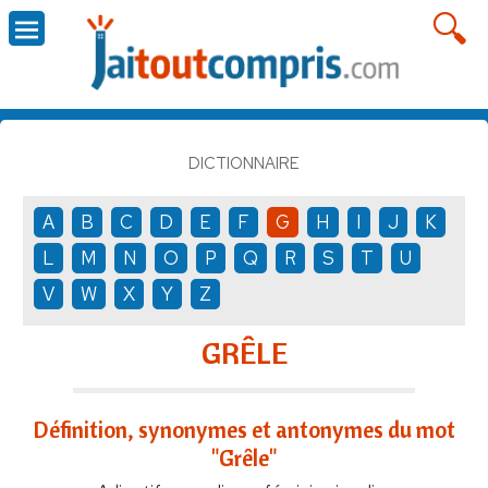
DICTIONNAIRE
A
B
C
D
E
F
G
H
I
J
K
L
M
N
O
P
Q
R
S
T
U
V
W
X
Y
Z
GRÊLE
Définition, synonymes et antonymes du mot
"Grêle"