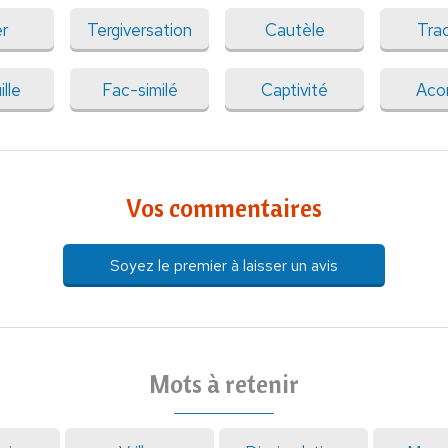
er
Tergiversation
Cautèle
Tra
lle
Fac-similé
Captivité
Aco
Vos commentaires
Soyez le premier à laisser un avis
Mots à retenir