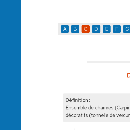
A
B
C
D
E
F
G
D
Définition :
Ensemble de charmes (Carpinu
décoratifs (tonnelle de verdure