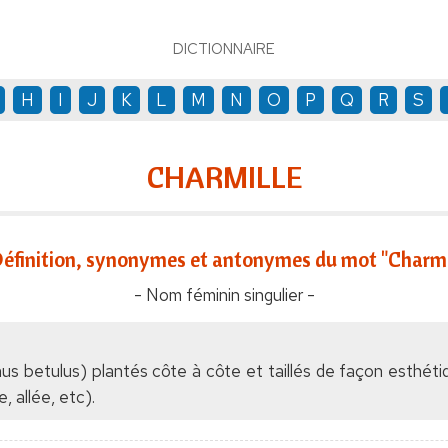
DICTIONNAIRE
H
I
J
K
L
M
N
O
P
Q
R
S
CHARMILLE
éfinition, synonymes et antonymes du mot "Charmi
- Nom féminin singulier -
s betulus) plantés côte à côte et taillés de façon esthét
, allée, etc).