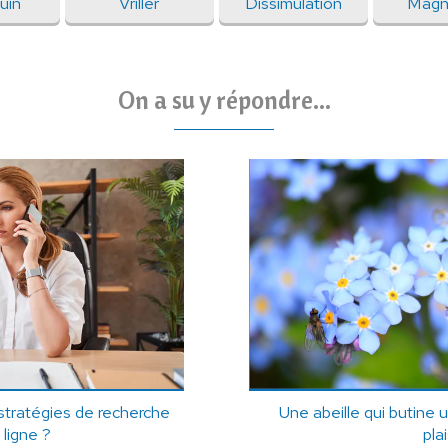
uin
Vriller
Dissimulation
Magn
On a su y répondre...
 stratégies de recherche
Une abeille qui butine 
 ligne ?
plai