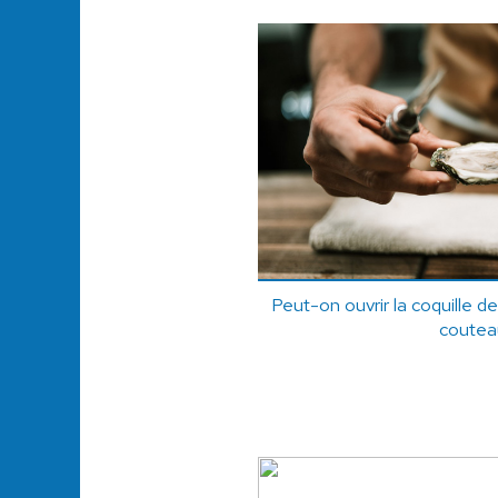
Peut-on ouvrir la coquille de
coutea