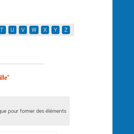
T
U
V
W
X
Y
Z
lle"
ique pour former des éléments