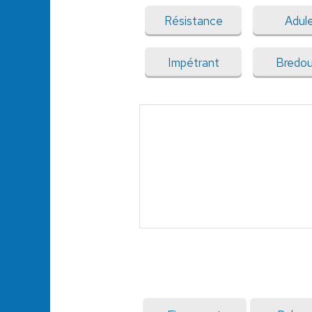
Résistance
Adul
Impétrant
Bredoui