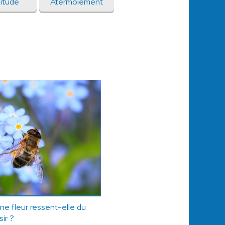
itude
Atermoiement
une fleur ressent-elle du
sir ?