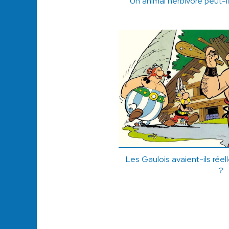
Un animal herbivore peut-i
Les Gaulois avaient-ils rée
?