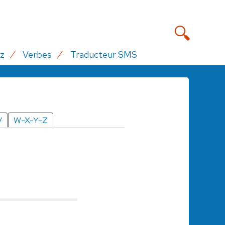
z
Verbes
Traducteur SMS
V
W-X-Y-Z