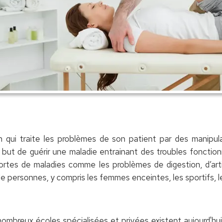
 qui traite les problèmes de son patient par des manipul
 but de guérir une maladie entrainant des troubles fonction
ortes de maladies comme les problèmes de digestion, d’articu
e personnes, y compris les femmes enceintes, les sportifs, le
ombreux écoles spécialisées et privées existent aujourd'hui