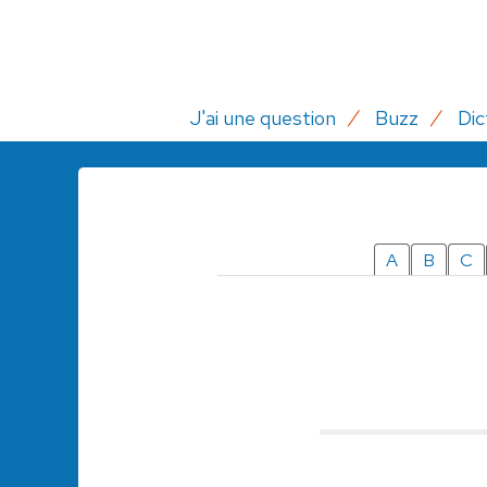
J'ai une question
Buzz
Dic
A
B
C