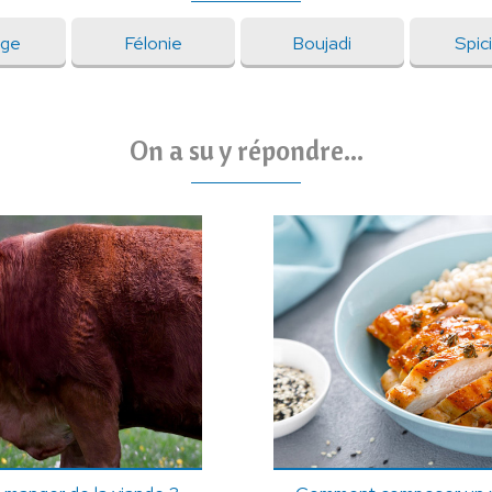
age
Félonie
Boujadi
Spic
On a su y répondre...