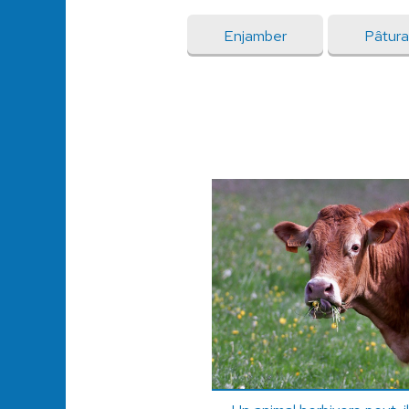
Enjamber
Pâtur