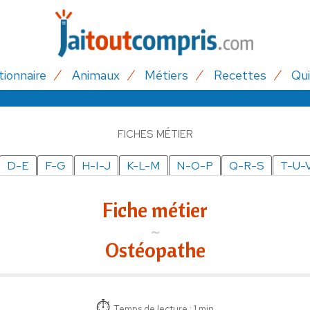
tionnaire
Animaux
Métiers
Recettes
Qui
FICHES MÉTIER
D-E
F-G
H-I-J
K-L-M
N-O-P
Q-R-S
T-U-
Fiche métier
Ostéopathe
Temps de lecture : 1 min