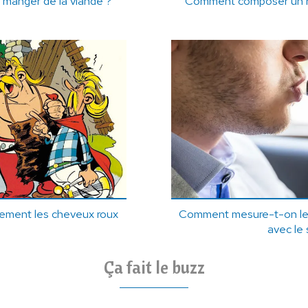
l manger de la viande ?
Comment composer un re
llement les cheveux roux
Comment mesure-t-on le t
avec le 
Ça fait le buzz