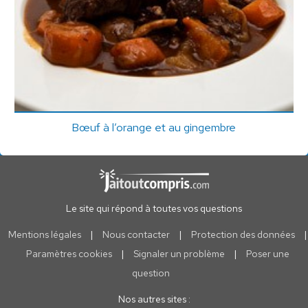
Bœuf à l’orange et au gingembre
Le site qui répond à toutes vos questions
Mentions légales
|
Nous contacter
|
Protection des données
|
Paramètres cookies
|
Signaler un problème
|
Poser une
question
Nos autres sites :