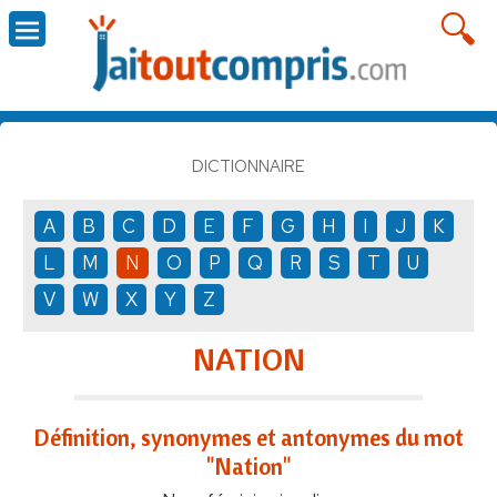
DICTIONNAIRE
A
B
C
D
E
F
G
H
I
J
K
L
M
N
O
P
Q
R
S
T
U
V
W
X
Y
Z
NATION
Définition, synonymes et antonymes du mot
"Nation"