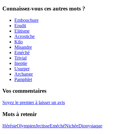
Connaissez-vous ces autres mots ?
Embouchure
Erudit
Elitisme
Acrostiche
Kilo
Misandre
Eméché
Trivial
Ineptie
Usurper
Archange
Pamphlet
Vos commentaires
Soyez le premier à laisser un avis
Mots à retenir
Hérésie
Olympien
Jectisse
Eméché
Nichée
Dionysiaque