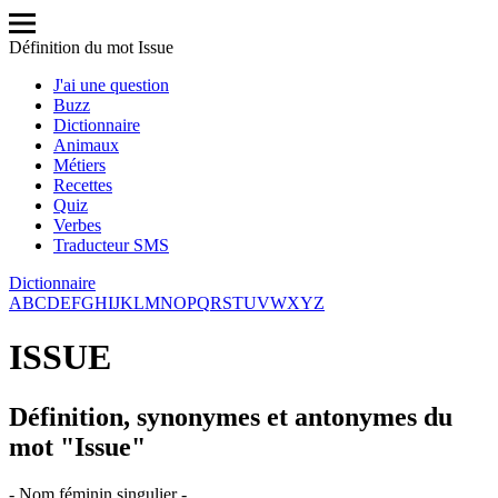
Définition du mot Issue
J'ai une question
Buzz
Dictionnaire
Animaux
Métiers
Recettes
Quiz
Verbes
Traducteur SMS
Dictionnaire
A
B
C
D
E
F
G
H
I
J
K
L
M
N
O
P
Q
R
S
T
U
V
W
X
Y
Z
ISSUE
Définition, synonymes et antonymes du
mot "Issue"
- Nom féminin singulier -