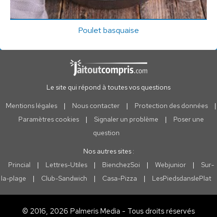
Poulet basquaise
Le site qui répond à toutes vos questions
Mentions légales
|
Nous contacter
|
Protection des données
|
Paramètres cookies
|
Signaler un problème
|
Poser une
question
Nos autres sites :
Princial
|
Lettres-Utiles
|
BienchezSoi
|
Webjunior
|
Sur-
la-plage
|
Club-Sandwich
|
Casa-Pizza
|
LesPiedsdanslePlat
© 2016, 2026 Palmeris Media - Tous droits réservés