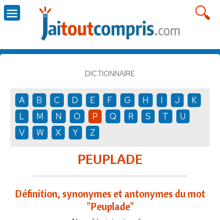
DICTIONNAIRE
A
B
C
D
E
F
G
H
I
J
K
L
M
N
O
P
Q
R
S
T
U
V
W
X
Y
Z
PEUPLADE
Définition, synonymes et antonymes du mot
"Peuplade"