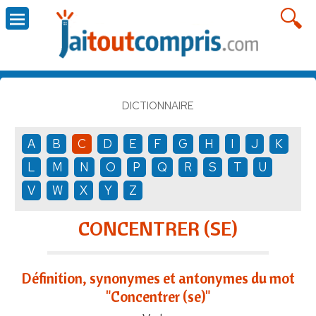
DICTIONNAIRE
A
B
C
D
E
F
G
H
I
J
K
L
M
N
O
P
Q
R
S
T
U
V
W
X
Y
Z
CONCENTRER (SE)
Définition, synonymes et antonymes du mot
"Concentrer (se)"