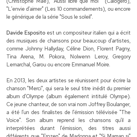
(Christophe Maé), "Aussi libre que moi " (Calogero),
"L'envie d'aimer" (Les 10 commandements), ou encore
le générique de la série "Sous le soleil".
Davide Esposito
est un compositeur italien qui a écrit
des musiques de chansons pour beaucoup d'artistes,
comme Johnny Hallyday, Céline Dion, Florent Pagny,
Tina Arena, M. Pokora, Nolwenn Leroy, Gregory
Lemarchal, Garou ou encore Emmanuel Moire.
En 2013, les deux artistes se réunissent pour écrire la
chanson "Merci", qui sera le seul titre inédit du premier
album d'Olympe (album également intitulé Olympe).
Ce jeune chanteur, de son vrai nom Joffrey Boulanger,
a été l'un des finalistes de l'émission télévisée "The
Voice". Son album reprend les chansons qu'il a
interprétées durant l'émission, des titres aussi
différents que "Frozen" de Madonna et "Si Maman si"