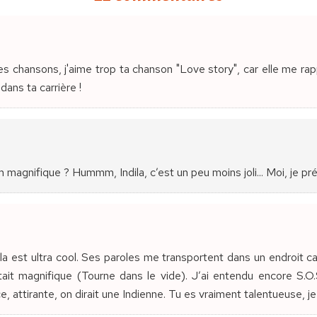
es chansons, j'aime trop ta chanson "Love story", car elle me rap
ans ta carrière !
 magnifique ? Hummm, Indila, c’est un peu moins joli... Moi, je préfè
ila est ultra cool. Ses paroles me transportent dans un endroit c
était magnifique (Tourne dans le vide). J’ai entendu encore S.O.
, attirante, on dirait une Indienne. Tu es vraiment talentueuse, je 