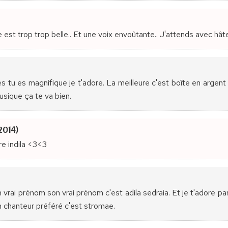
e est trop trop belle.. Et une voix envoûtante.. J'attends avec hât
 tu es magnifique je t'adore. La meilleure c'est boîte en argent 
musique ça te va bien.
2014)
re indila <3<3
on vrai prénom son vrai prénom c'est adila sedraia. Et je t'adore pa
chanteur préféré c'est stromae.