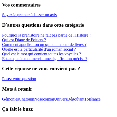
Vos commentaires
Soyez le premier à laisser un avis
D'autres questions dans cette catégorie
Pourquoi la préhistoire ne fait pas partie de l'Histoire ?
Qui est Diane de Poitiers ?
Comment appelle-t-on un grand amateur de livres ?
Quelle est la particularité d'un roman social ?
Quel est le mot qui contient toutes les voyelles ?
Est-ce que le mot merci a une signification précise ?
Cette réponse ne vous convient pas ?
Posez votre question
Mots à retenir
Gémonies
Chafouin
Nosocomial
Univers
Dégoûtant
Tolérance
Ça fait le buzz