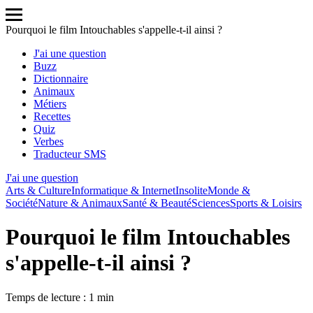
Pourquoi le film Intouchables s'appelle-t-il ainsi ?
J'ai une question
Buzz
Dictionnaire
Animaux
Métiers
Recettes
Quiz
Verbes
Traducteur SMS
J'ai une question
Arts & Culture
Informatique & Internet
Insolite
Monde &
Société
Nature & Animaux
Santé & Beauté
Sciences
Sports & Loisirs
Pourquoi le film Intouchables
s'appelle-t-il ainsi ?
Temps de lecture : 1 min