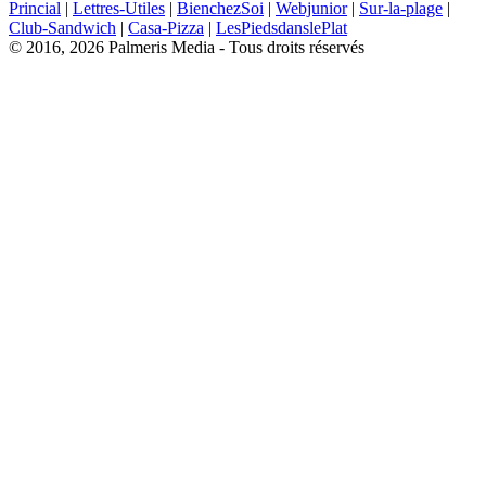
Princial
|
Lettres-Utiles
|
BienchezSoi
|
Webjunior
|
Sur-la-plage
|
Club-Sandwich
|
Casa-Pizza
|
LesPiedsdanslePlat
© 2016, 2026 Palmeris Media - Tous droits réservés