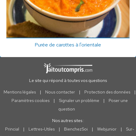
Purée de carottes à l'orientale
Le site qui répond à toutes vos questions
Mentions légales
|
Nous contacter
|
Protection des données
|
Paramètres cookies
|
Signaler un problème
|
Poser une
question
Nos autres sites :
Princial
|
Lettres-Utiles
|
BienchezSoi
|
Webjunior
|
Sur-