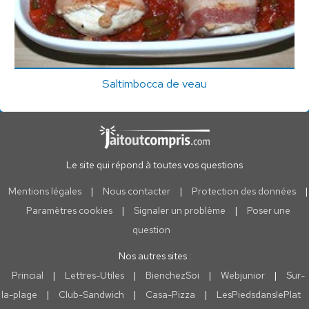
Saltimbocca de veau
Le site qui répond à toutes vos questions
Mentions légales
|
Nous contacter
|
Protection des données
|
Paramètres cookies
|
Signaler un problème
|
Poser une
question
Nos autres sites :
Princial
|
Lettres-Utiles
|
BienchezSoi
|
Webjunior
|
Sur-
la-plage
|
Club-Sandwich
|
Casa-Pizza
|
LesPiedsdanslePlat