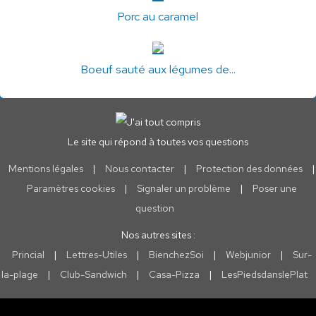
Porc au caramel
Boeuf sauté aux légumes de...
Le site qui répond à toutes vos questions
Mentions légales
|
Nous contacter
|
Protection des données
|
Paramètres cookies
|
Signaler un problème
|
Poser une
question
Nos autres sites :
Princial
|
Lettres-Utiles
|
BienchezSoi
|
Webjunior
|
Sur-
la-plage
|
Club-Sandwich
|
Casa-Pizza
|
LesPiedsdanslePlat