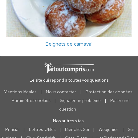
Beignets de carnaval
Le site qui répond à toutes vos questions
Mentions légales
|
Nous contacter
|
Protection des données
|
Paramètres cookies
|
Signaler un problème
|
Poser une
question
Nos autres sites :
Princial
|
Lettres-Utiles
|
BienchezSoi
|
Webjunior
|
Sur-